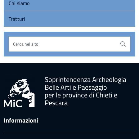
Chi siamo
Tratturi
Cerca nel sito
torna
all'inizio
del
contenuto
Soprintendenza Archeologia
Belle Arti e Paesaggio
per le province di Chieti e
Pescara
Informazioni