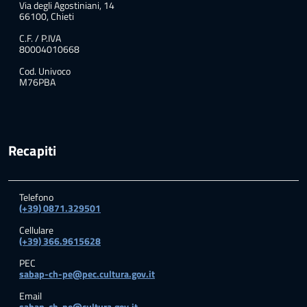
Via degli Agostiniani, 14
66100, Chieti
C.F. / P.IVA
80004010668
Cod. Univoco
M76PBA
Recapiti
Telefono
(+39) 0871.329501
Cellulare
(+39) 366.9615628
PEC
sabap-ch-pe@pec.cultura.gov.it
Email
sabap-ch-pe@cultura.gov.it