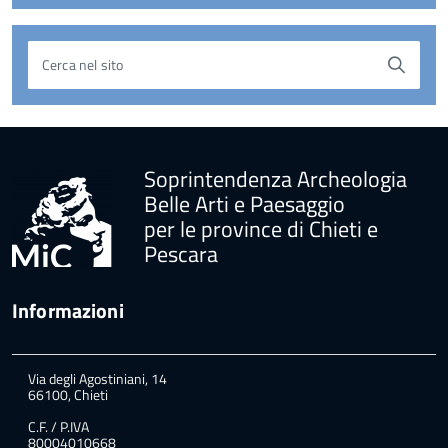
Cerca nel sito
torna
all'inizio
del
contenuto
Soprintendenza Archeologia
Belle Arti e Paesaggio
per le province di Chieti e
Pescara
Informazioni
Via degli Agostiniani, 14
66100, Chieti
C.F. / P.IVA
80004010668