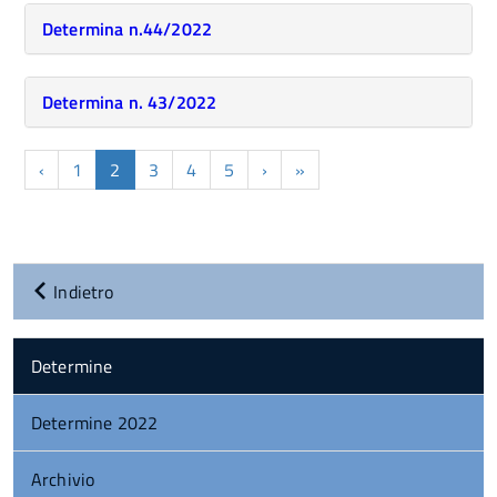
Determina n.44/2022
Determina n. 43/2022
‹
1
2
3
4
5
›
»
Indietro
Determine
Determine 2022
Archivio