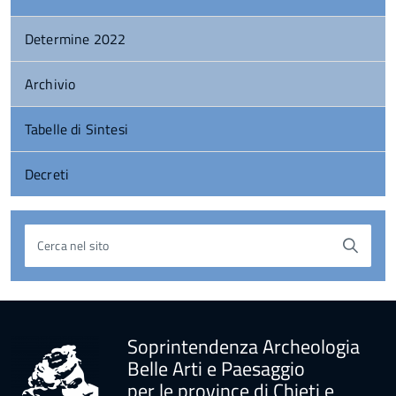
Determine 2022
Archivio
Tabelle di Sintesi
Decreti
Cerca nel sito
torna
all'inizio
del
contenuto
Soprintendenza Archeologia
Belle Arti e Paesaggio
per le province di Chieti e