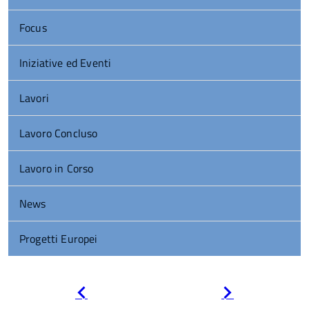
Focus
Iniziative ed Eventi
Lavori
Lavoro Concluso
Lavoro in Corso
News
Progetti Europei
Pagina
Pagina
precedente
successiva