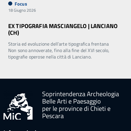
Focus
18 Giugno 2026
EX TIPOGRAFIA MASCIANGELO | LANCIANO
(CH)
Storia ed evoluzione dell’arte tipografica frentana
Non sono annoverate, fino alla fine del XVI secolo,
tipografie operose nella città di Lanciano.
Soprintendenza Archeologia
Belle Arti e Paesaggio
per le province di Chieti e
Pescara