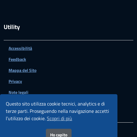
Utility
Accessibilità
Feedback
Mappa del Sito
Privacy
Note legali
Questo sito utilizza cookie tecnici, analytics e di
terze parti. Proseguendo nella navigazione accetti
l’utilizzo dei cookie.
Scopri di più
© 2021 - Soprintendenza Archeologia Belle Arti e
Ho capito
Paesaggio per le province di Chieti e Pescara