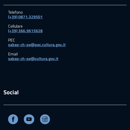
Telefono
(+39) 0871.329501
Cellulare
(+39) 366.9615628
PEC
sabap-ch-pe@pec.cultura.gov.it
Email
sabap-ch-pe@cultura.gov.it
Social
Facebook
Youtube
Instagram