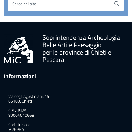
Cerca nel sito
torna
all'inizio
del
contenuto
Soprintendenza Archeologia
Belle Arti e Paesaggio
per le province di Chieti e
Pescara
Informazioni
Via degli Agostiniani, 14
66100, Chieti
C.F. / P.IVA
80004010668
Cod. Univoco
M76PBA