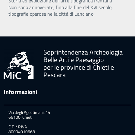
Storia ed evoluzione dell’arte tipografica frentana
Non sono annoverate, fino alla fine del XVI secolo,
tipografie operose nella città di Lanciano.
Soprintendenza Archeologia
Belle Arti e Paesaggio
per le province di Chieti e
Pescara
Informazioni
Via degli Agostiniani, 14
66100, Chieti
C.F. / P.IVA
80004010668