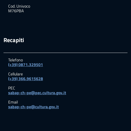
Cod. Univoco
M76PBA
Recapiti
Telefono
(+39) 0871.329501
Cellulare
(+39) 366.9615628
PEC
sabap-ch-pe@pec.cultura.gov.it
Email
sabap-ch-pe@cultura.gov.it