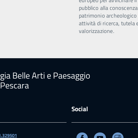
europeo per avvicinare il
pubblico alla conoscenza
patrimonio archeologico 
attività di ricerca, tutela 
valorizzazione.
ia Belle Arti e Paesaggio
e Pescara
Social
Facebook
Youtube
Instag
1.329501