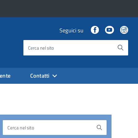
Facebook
Youtube
Ins
Seguici su
Cerca nel sito
ente
Contatti
Cerca nel sito