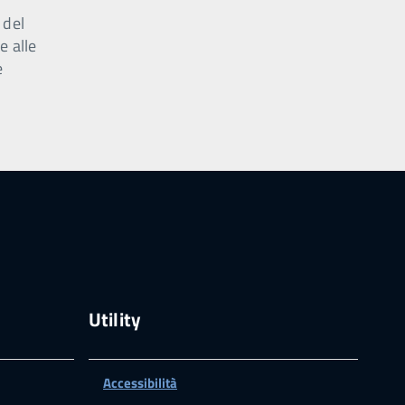
 del
e alle
e
Utility
Accessibilità
ram