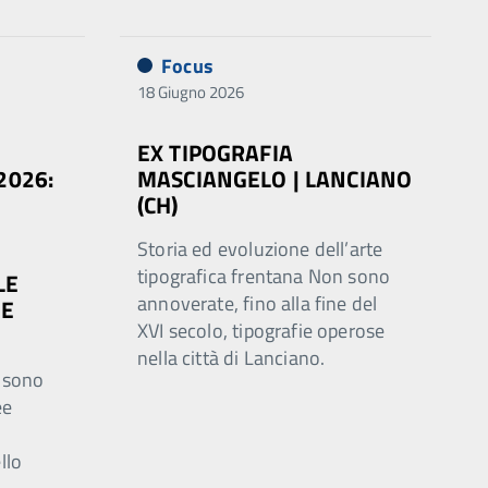
Focus
18 Giugno 2026
E
EX TIPOGRAFIA
2026:
MASCIANGELO | LANCIANO
(CH)
Storia ed evoluzione dell’arte
tipografica frentana Non sono
LE
annoverate, fino alla fine del
 E
XVI secolo, tipografie operose
nella città di Lanciano.
i sono
ee
llo