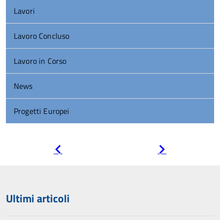
Lavori
Lavoro Concluso
Lavoro in Corso
News
Progetti Europei
Pagina
Pagina
precedente
successiva
Ultimi articoli