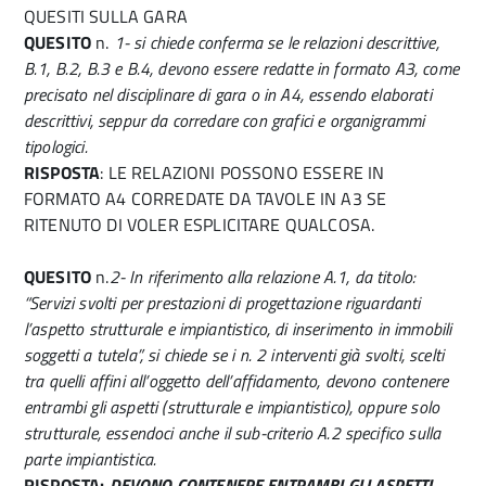
QUESITI SULLA GARA
QUESITO
n.
1- si chiede conferma se le relazioni descrittive,
B.1, B.2, B.3 e B.4, devono essere redatte in formato A3, come
precisato nel disciplinare di gara o in A4, essendo elaborati
descrittivi, seppur da corredare con grafici e organigrammi
tipologici.
RISPOSTA
: LE RELAZIONI POSSONO ESSERE IN
FORMATO A4 CORREDATE DA TAVOLE IN A3 SE
RITENUTO DI VOLER ESPLICITARE QUALCOSA.
QUESITO
n.
2- In riferimento alla relazione A.1, da titolo:
“Servizi svolti per prestazioni di progettazione riguardanti
l’aspetto strutturale e impiantistico, di inserimento in immobili
soggetti a tutela”, si chiede se i n. 2 interventi già svolti, scelti
tra quelli affini all’oggetto dell’affidamento, devono contenere
entrambi gli aspetti (strutturale e impiantistico), oppure solo
strutturale, essendoci anche il sub-criterio A.2 specifico sulla
parte impiantistica.
RISPOSTA:
DEVONO CONTENERE ENTRAMBI GLI ASPETTI