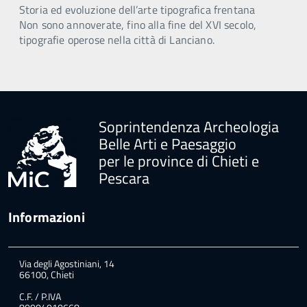
Storia ed evoluzione dell’arte tipografica frentana
Non sono annoverate, fino alla fine del XVI secolo,
tipografie operose nella città di Lanciano.
Soprintendenza Archeologia
Belle Arti e Paesaggio
per le province di Chieti e
Pescara
Informazioni
Via degli Agostiniani, 14
66100, Chieti
C.F. / P.IVA