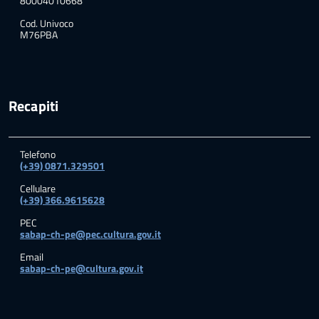
80004010668
Cod. Univoco
M76PBA
Recapiti
Telefono
(+39) 0871.329501
Cellulare
(+39) 366.9615628
PEC
sabap-ch-pe@pec.cultura.gov.it
Email
sabap-ch-pe@cultura.gov.it